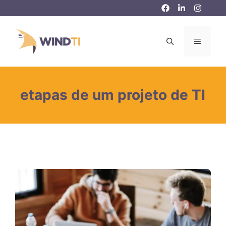
Pular
para
o
MENU
conteúdo
etapas de um projeto de TI