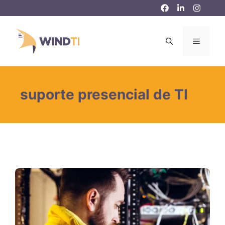
Pular
para
o
MENU
conteúdo
suporte presencial de TI